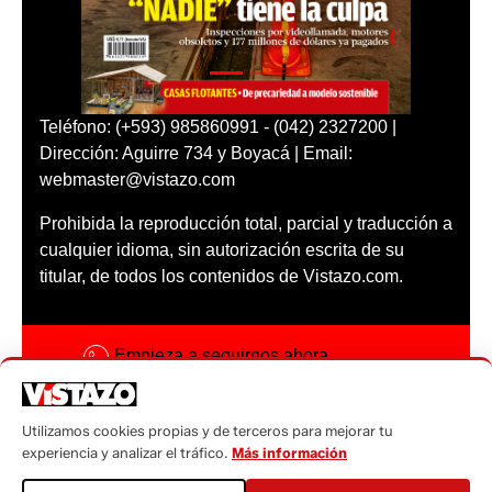
Teléfono: (+593) 985860991 - (042) 2327200 |
Dirección: Aguirre 734 y Boyacá | Email:
webmaster@vistazo.com
Prohibida la reproducción total, parcial y traducción a
cualquier idioma, sin autorización escrita de su
titular, de todos los contenidos de Vistazo.com.
Empieza a seguirnos ahora
Activar notificaciones
Utilizamos cookies propias y de terceros para mejorar tu
Código ética
experiencia y analizar el tráfico.
Más información
Sugerencias a: