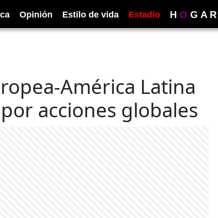
H
O
G
A
R
ica
Opinión
Estilo de vida
Estadio
ropea-América Latina
por acciones globales