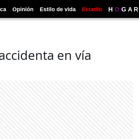
H
O
G
A
R
ica
Opinión
Estilo de vida
Estadio
 accidenta en vía