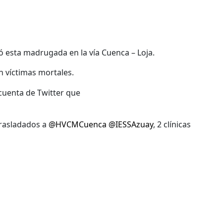
ó esta madrugada en la vía Cuenca – Loja.
n víctimas mortales.
 cuenta de Twitter que
trasladados a
@HVCMCuenca
@IESSAzuay
, 2 clínicas