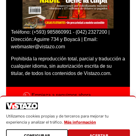
Teléfono: (+593) 985860991 - (042) 2327200 |
Dirección: Aguirre 734 y Boyacá | Email:
webmaster@vistazo.com
Prohibida la reproducción total, parcial y traducción a
cualquier idioma, sin autorización escrita de su
titular, de todos los contenidos de Vistazo.com.
Empieza a seguirnos ahora
Activar notificaciones
Utilizamos cookies propias y de terceros para mejorar tu
Código ética
experiencia y analizar el tráfico.
Más información
Sugerencias a:
CONFIGURAR
ACEPTAR