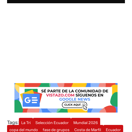
Tags:
La Tri
Selección Ecuador
Mundial 2026
copa del mundo
fase de grupos
Costa de Marfil
Ecuador