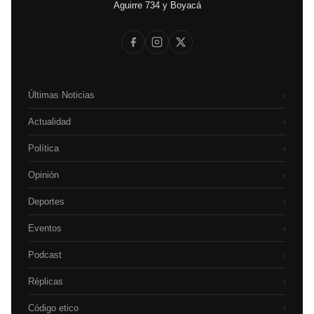
Aguirre 734 y Boyacá
Últimas Noticias
›
Actualidad
›
Política
›
Opinión
›
Deportes
›
Eventos
›
Podcast
›
Réplicas
›
Código etico
›