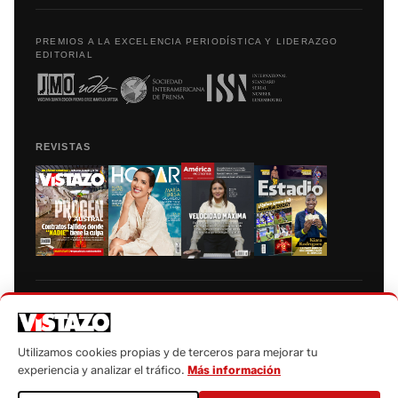
PREMIOS A LA EXCELENCIA PERIODÍSTICA Y LIDERAZGO
EDITORIAL
REVISTAS
Prohibida la reproducción total, parcial y traducción a cualquier idioma, sin
autorización escrita de su titular, de todos los contenidos de Vistazo.com.
Utilizamos cookies propias y de terceros para mejorar tu
experiencia y analizar el tráfico.
Más información