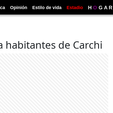
H
O
G
A
R
ica
Opinión
Estilo de vida
Estadio
a habitantes de Carchi