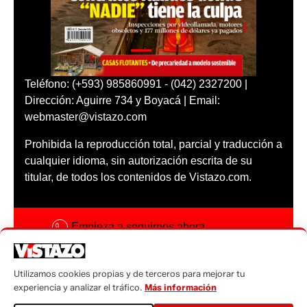
Teléfono: (+593) 985860991 - (042) 2327200 |
Dirección: Aguirre 734 y Boyacá | Email:
webmaster@vistazo.com
Prohibida la reproducción total, parcial y traducción a
cualquier idioma, sin autorización escrita de su
titular, de todos los contenidos de Vistazo.com.
Empieza a seguirnos ahora
Activar notificaciones
Utilizamos cookies propias y de terceros para mejorar tu
Código ética
experiencia y analizar el tráfico.
Más información
Sugerencias a: