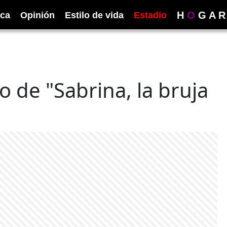
H
O
G
A
R
ica
Opinión
Estilo de vida
Estadio
o de "Sabrina, la bruja