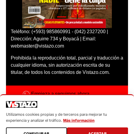
Teléfono: (+593) 985860991 - (042) 2327200 |
Dirección: Aguirre 734 y Boyacá | Email:
webmaster@vistazo.com
Prohibida la reproducción total, parcial y traducción a
cualquier idioma, sin autorización escrita de su
titular, de todos los contenidos de Vistazo.com.
Empieza a seguirnos ahora
Activar notificaciones
Utilizamos cookies propias y de terceros para mejorar tu
Código ética
experiencia y analizar el tráfico.
Más información
Sugerencias a:
CONFIGURAR
ACEPTAR