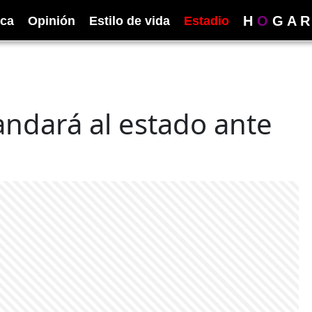
H
O
G
A
R
ica
Opinión
Estilo de vida
Estadio
dará al estado ante