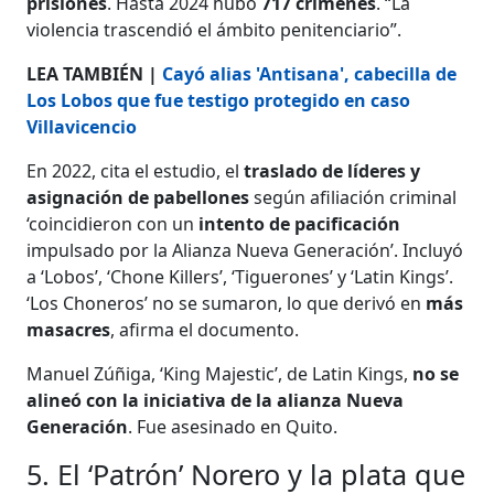
prisiones
. Hasta 2024 hubo
717 crímenes
. “La
violencia trascendió el ámbito penitenciario”.
LEA TAMBIÉN |
Cayó alias 'Antisana', cabecilla de
Los Lobos que fue testigo protegido en caso
Villavicencio
En 2022, cita el estudio, el
traslado de líderes y
asignación de pabellones
según afiliación criminal
‘coincidieron con un
intento de pacificación
impulsado por la Alianza Nueva Generación’. Incluyó
a ‘Lobos’, ‘Chone Killers’, ‘Tiguerones’ y ‘Latin Kings’.
‘Los Choneros’ no se sumaron, lo que derivó en
más
masacres
, afirma el documento.
Manuel Zúñiga, ‘King Majestic’, de Latin Kings,
no se
alineó con la iniciativa de la alianza Nueva
Generación
. Fue asesinado en Quito.
5. El ‘Patrón’ Norero y la plata que