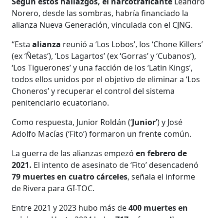
Según estos hallazgos, el narcotraficante
Leandro
Norero, desde las sombras, habría financiado la
alianza Nueva Generación, vinculada con el CJNG.
“Esta
alianza
reunió a ‘Los Lobos’, los ‘Chone Killers’
(ex ‘Ñetas’), ‘Los Lagartos’ (ex ‘Gorras’ y ‘Cubanos’),
‘Los Tiguerones’ y una facción de los ‘Latin Kings’,
todos ellos unidos por el objetivo de eliminar a ‘Los
Choneros’ y recuperar el control del sistema
penitenciario ecuatoriano.
Como respuesta, Junior Roldán (‘
Junior
’) y José
Adolfo Macías (‘Fito’) formaron un frente común.
La guerra de las alianzas empezó
en febrero de
2021.
El intento de asesinato de ‘Fito’ desencadenó
79 muertes en cuatro cárceles
, señala el informe
de Rivera para GI-TOC.
Entre 2021 y 2023 hubo más de
400 muertes en