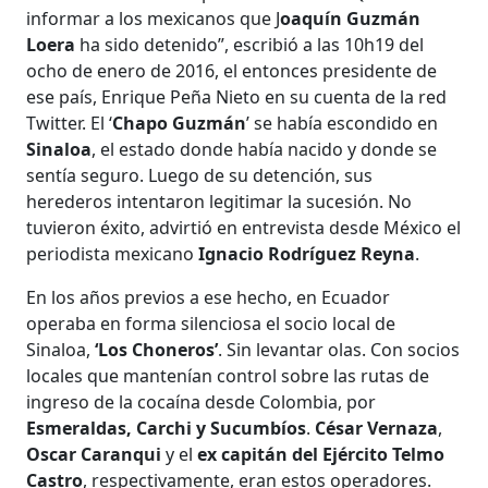
informar a los mexicanos que J
oaquín Guzmán
Loera
ha sido detenido”, escribió a las 10h19 del
ocho de enero de 2016, el entonces presidente de
ese país, Enrique Peña Nieto en su cuenta de la red
Twitter. El ‘
Chapo Guzmán
’ se había escondido en
Sinaloa
, el estado donde había nacido y donde se
sentía seguro. Luego de su detención, sus
herederos intentaron legitimar la sucesión. No
tuvieron éxito, advirtió en entrevista desde México el
periodista mexicano
Ignacio Rodríguez Reyna
.
En los años previos a ese hecho, en Ecuador
operaba en forma silenciosa el socio local de
Sinaloa,
‘Los Choneros’
. Sin levantar olas. Con socios
locales que mantenían control sobre las rutas de
ingreso de la cocaína desde Colombia, por
Esmeraldas, Carchi y Sucumbíos
.
César Vernaza
,
Oscar Caranqui
y el
ex capitán del Ejército Telmo
Castro
, respectivamente, eran estos operadores.