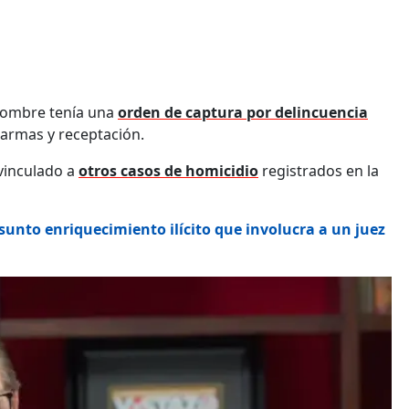
 hombre tenía una
orden de captura por delincuencia
 armas y receptación.
vinculado a
otros casos de homicidio
registrados en la
sunto enriquecimiento ilícito que involucra a un juez