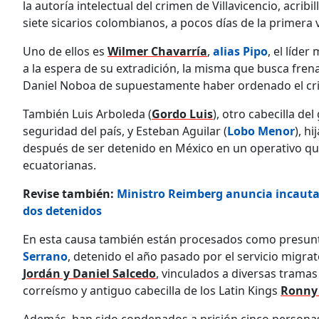
la autoría intelectual del crimen de Villavicencio, acribi
siete sicarios colombianos, a pocos días de la primera v
Uno de ellos es
Wilmer Chavarría
,
alias Pipo
, el líde
a la espera de su extradición, la misma que busca fren
Daniel Noboa de supuestamente haber ordenado el cr
También Luis Arboleda (
Gordo Luis
), otro cabecilla de
seguridad del país, y Esteban Aguilar (
Lobo Menor
), h
después de ser detenido en México en un operativo q
ecuatorianas.
Revise también:
Ministro Reimberg anuncia incautac
dos detenidos
En esta causa también están procesados como presunto
Serrano
, detenido el año pasado por el servicio migr
Jordán y Daniel Salcedo
, vinculados a diversas tramas
correísmo y antiguo cabecilla de los Latin Kings
Ronny