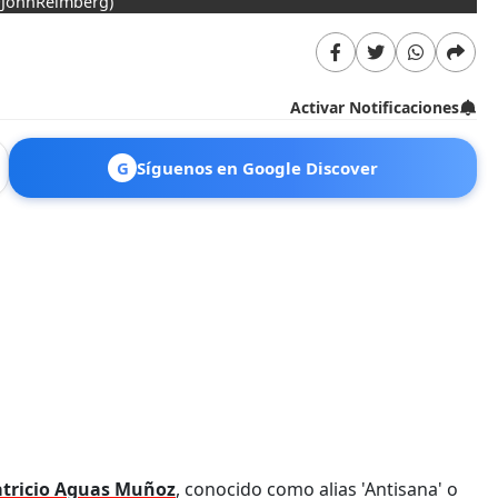
@JohnReimberg)
Activar Notificaciones
G
Síguenos en Google Discover
atricio Aguas Muñoz
, conocido como alias 'Antisana' o