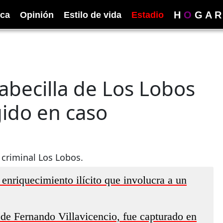
H
O
G
A
R
ica
Opinión
Estilo de vida
Estadio
cabecilla de Los Lobos
gido en caso
 criminal Los Lobos.
 enriquecimiento ilícito que involucra a un
 de Fernando Villavicencio, fue capturado en