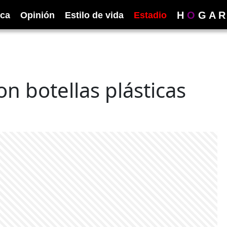
H
O
G
A
R
ica
Opinión
Estilo de vida
Estadio
n botellas plásticas