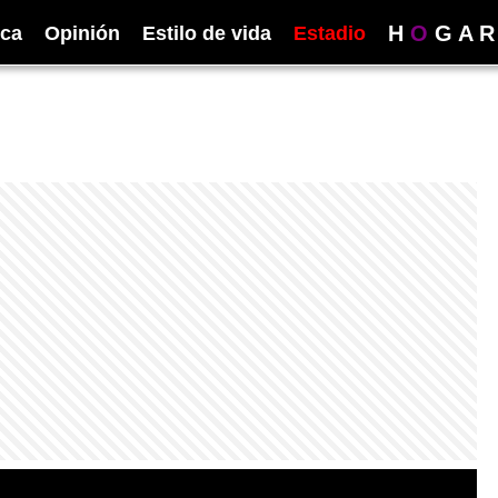
H
O
G
A
R
ica
Opinión
Estilo de vida
Estadio