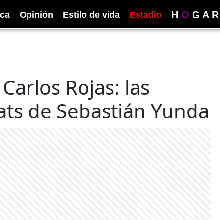
H
O
G
A
R
ica
Opinión
Estilo de vida
Estadio
 Carlos Rojas: las
hats de Sebastián Yunda