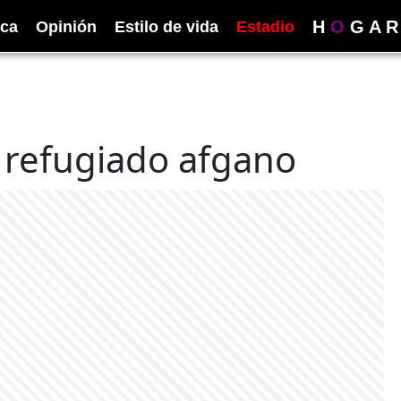
H
O
G
A
R
ica
Opinión
Estilo de vida
Estadio
a refugiado afgano