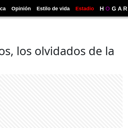
H
O
G
A
R
ica
Opinión
Estilo de vida
Estadio
os, los olvidados de la