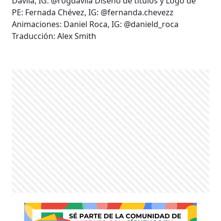
Dávila, IG: @rogdavila Diseño de títulos y Logo de
PE: Fernada Chévez, IG: @fernanda.chevezz
Animaciones: Daniel Roca, IG: @danield_roca
Traducción: Alex Smith