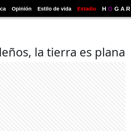
H
O
G
A
R
ica
Opinión
Estilo de vida
Estadio
eños, la tierra es plana