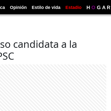
H
O
G
A
R
ica
Opinión
Estilo de vida
Estadio
so candidata a la
 PSC