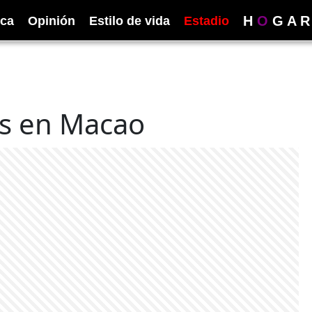
H
O
G
A
R
ica
Opinión
Estilo de vida
Estadio
os en Macao