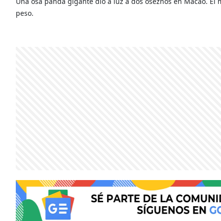
Una osa panda gigante dio a luz a dos oseznos en Macao. El 
peso.