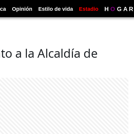
H
O
G
A
R
ica
Opinión
Estilo de vida
Estadio
o a la Alcaldía de