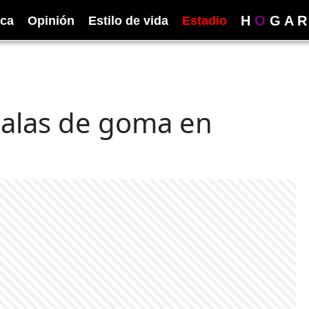
H
O
G
A
R
ica
Opinión
Estilo de vida
Estadio
 balas de goma en