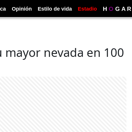
H
O
G
A
R
ica
Opinión
Estilo de vida
Estadio
u mayor nevada en 100