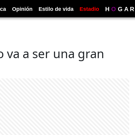
H
O
G
A
R
ica
Opinión
Estilo de vida
Estadio
 va a ser una gran