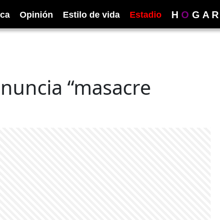
H
O
G
A
R
ica
Opinión
Estilo de vida
Estadio
enuncia “masacre