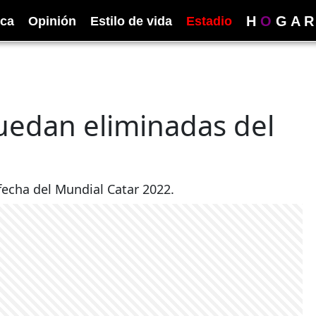
H
O
G
A
R
ica
Opinión
Estilo de vida
Estadio
uedan eliminadas del
fecha del Mundial Catar 2022.