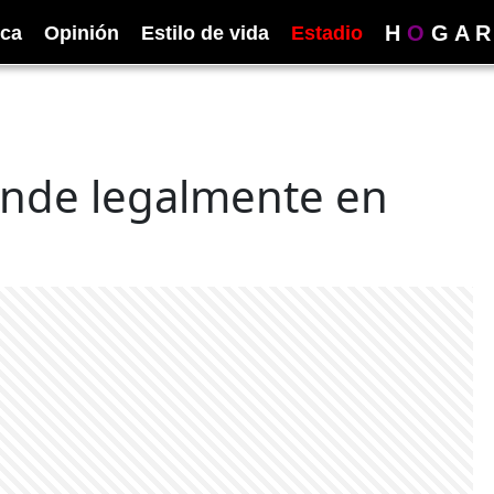
H
O
G
A
R
ica
Opinión
Estilo de vida
Estadio
ende legalmente en