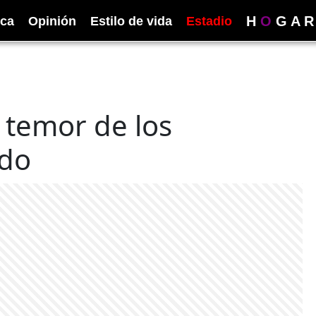
H
O
G
A
R
ica
Opinión
Estilo de vida
Estadio
l temor de los
ido