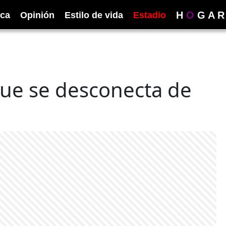
H
O
G
A
R
ica
Opinión
Estilo de vida
Estadio
que se desconecta de