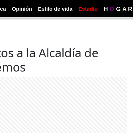
H
O
G
A
R
ica
Opinión
Estilo de vida
Estadio
s a la Alcaldía de
demos