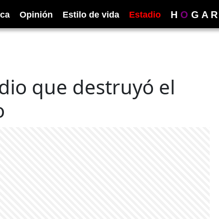
H
O
G
A
R
ica
Opinión
Estilo de vida
Estadio
dio que destruyó el
o