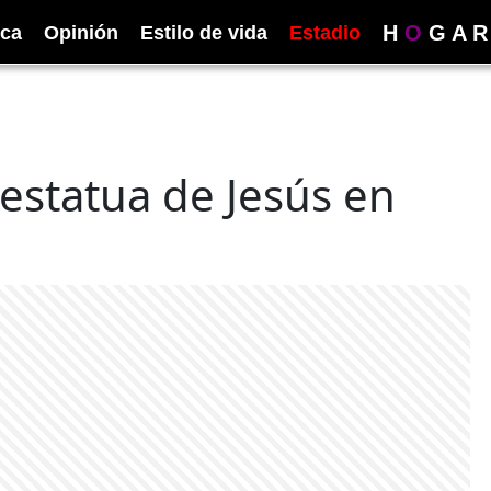
H
O
G
A
R
ica
Opinión
Estilo de vida
Estadio
estatua de Jesús en