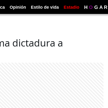
H
O
G
A
R
ica
Opinión
Estilo de vida
Estadio
ma dictadura a