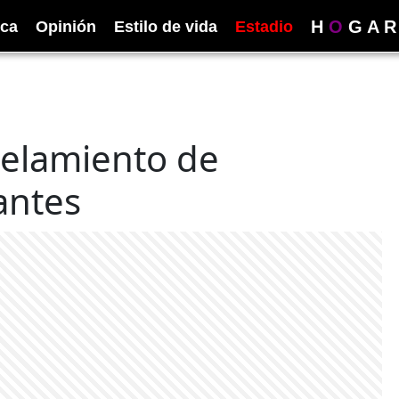
H
O
G
A
R
ica
Opinión
Estilo de vida
Estadio
telamiento de
antes