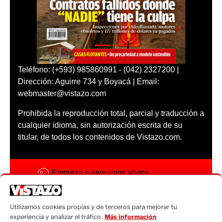
Teléfono: (+593) 985860991 - (042) 2327200 |
Dirección: Aguirre 734 y Boyacá | Email:
webmaster@vistazo.com
Prohibida la reproducción total, parcial y traducción a
cualquier idioma, sin autorización escrita de su
titular, de todos los contenidos de Vistazo.com.
Empieza a seguirnos ahora
Activar notificaciones
Utilizamos cookies propias y de terceros para mejorar tu
Código ética
experiencia y analizar el tráfico.
Más información