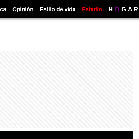
H
O
G
A
R
ica
Opinión
Estilo de vida
Estadio