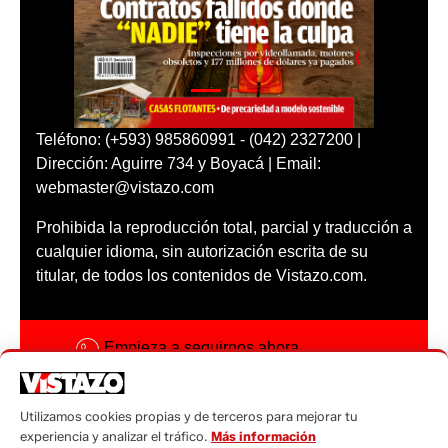
Teléfono: (+593) 985860991 - (042) 2327200 |
Dirección: Aguirre 734 y Boyacá | Email:
webmaster@vistazo.com
Prohibida la reproducción total, parcial y traducción a
cualquier idioma, sin autorización escrita de su
titular, de todos los contenidos de Vistazo.com.
Empieza a seguirnos ahora
Activar notificaciones
Utilizamos cookies propias y de terceros para mejorar tu
Código ética
experiencia y analizar el tráfico.
Más información