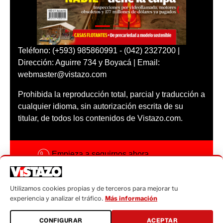
Teléfono: (+593) 985860991 - (042) 2327200 |
Dirección: Aguirre 734 y Boyacá | Email:
webmaster@vistazo.com
Prohibida la reproducción total, parcial y traducción a
cualquier idioma, sin autorización escrita de su
titular, de todos los contenidos de Vistazo.com.
Empieza a seguirnos ahora
Activar notificaciones
Utilizamos cookies propias y de terceros para mejorar tu
Código ética
experiencia y analizar el tráfico.
Más información
Sugerencias a:
CONFIGURAR
ACEPTAR
sugerencias@vistazo.com