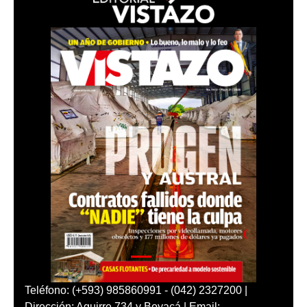
Teléfono: (+593) 985860991 - (042) 2327200 |
Dirección: Aguirre 734 y Boyacá | Email: