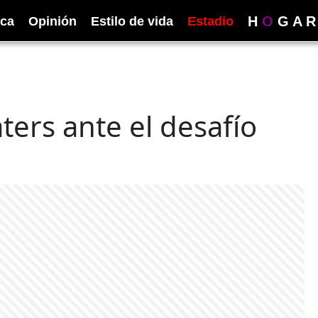
H
O
G
A
R
ica
Opinión
Estilo de vida
Estadio
ters ante el desafío