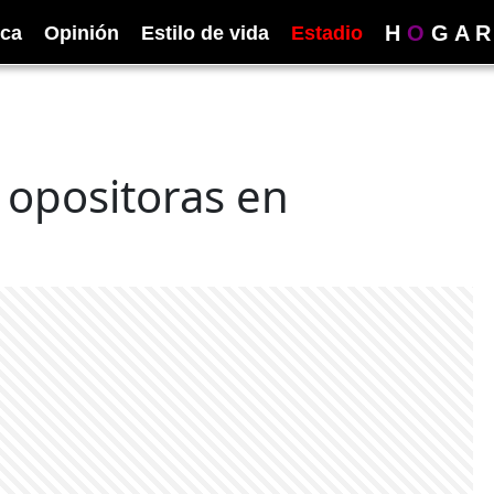
H
O
G
A
R
ica
Opinión
Estilo de vida
Estadio
 opositoras en