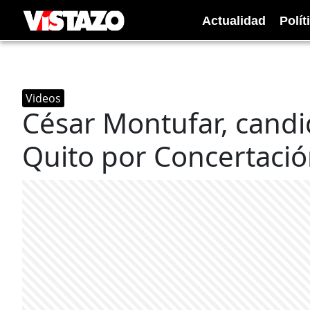
Actualidad
Polít
Videos
César Montufar, candid
Quito por Concertaci