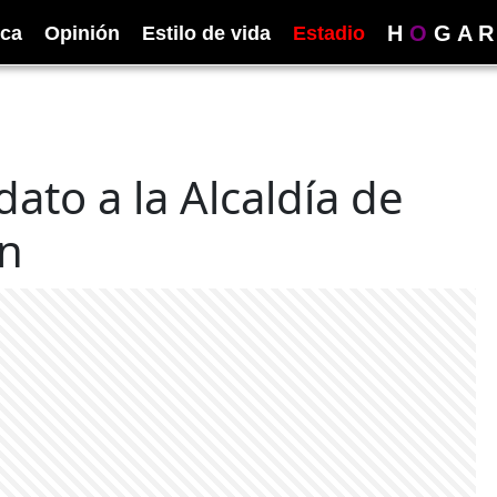
H
O
G
A
R
ica
Opinión
Estilo de vida
Estadio
ato a la Alcaldía de
ón