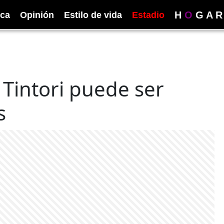
H
O
G
A
R
ica
Opinión
Estilo de vida
Estadio
Tintori puede ser
s