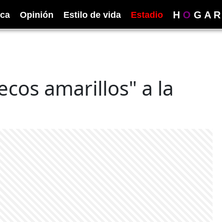
H
O
G
A
R
ica
Opinión
Estilo de vida
Estadio
cos amarillos" a la