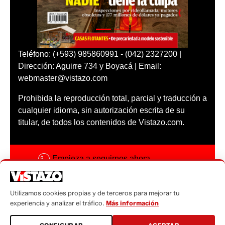
Teléfono: (+593) 985860991 - (042) 2327200 |
Dirección: Aguirre 734 y Boyacá | Email:
webmaster@vistazo.com
Prohibida la reproducción total, parcial y traducción a
cualquier idioma, sin autorización escrita de su
titular, de todos los contenidos de Vistazo.com.
Empieza a seguirnos ahora
Activar notificaciones
Utilizamos cookies propias y de terceros para mejorar tu
Código ética
experiencia y analizar el tráfico.
Más información
Sugerencias a: