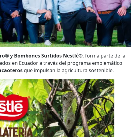
ro® y Bombones Surtidos Nestlé®
, forma parte de la
icados en Ecuador a través del programa emblemático
acaoteros
que impulsan la agricultura sostenible.