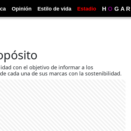
H
O
G
A
R
ica
Opinión
Estilo de vida
Estadio
opósito
idad con el objetivo de informar a los
de cada una de sus marcas con la sostenibilidad.