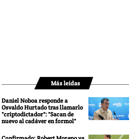
Más leídas
Daniel Noboa responde a
Osvaldo Hurtado tras llamarlo
"criptodictador": "Sacan de
nuevo al cadáver en formol"
Confirmado: Robert Moreno ya