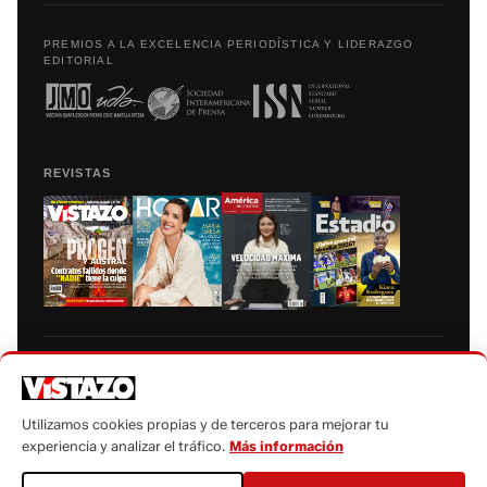
PREMIOS A LA EXCELENCIA PERIODÍSTICA Y LIDERAZGO
EDITORIAL
REVISTAS
Prohibida la reproducción total, parcial y traducción a cualquier idioma, sin
autorización escrita de su titular, de todos los contenidos de Vistazo.com.
Utilizamos cookies propias y de terceros para mejorar tu
experiencia y analizar el tráfico.
Más información