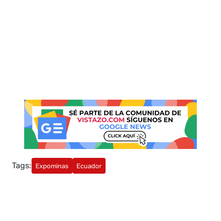
Tags:
Expominas
Ecuador