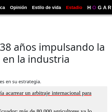
H
O
G
A
R
ica
Opinión
Estilo de vida
Estadio
138 años impulsando la
 en la industria
es en su estrategia.
 acarrear un arbitraje internacional para
cuador: más de 80 000 agricultores ya lo