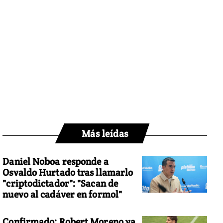
Más leídas
Daniel Noboa responde a
Osvaldo Hurtado tras llamarlo
"criptodictador": "Sacan de
nuevo al cadáver en formol"
Confirmado: Robert Moreno ya