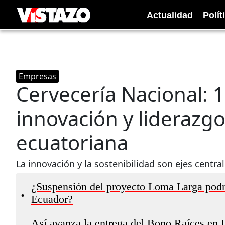
Actualidad
Polít
Empresas
Cervecería Nacional: 
innovación y liderazgo
ecuatoriana
La innovación y la sostenibilidad son ejes central
¿Suspensión del proyecto Loma Larga podría
•
Ecuador?
Así avanza la entrega del Bono Raíces en E